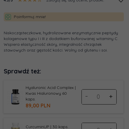
Poinformuj mnie!
Niskocząsteczkowe, hydrolizowane enzymatycznie peptydy
kolagenowe typu I i III z dodatkiem buforowanej witaminy C.
Wspiera elastyczność skóry, integralność chrząstek
stawowych oraz gęstość kości. Wolny od glutenu i soi.
Sprawdź też:
Hyaluronic Acid Complex |
Ilość
Kwas Hialuronowy 60
dla
kaps.
produktu
89,
00
PLN
11076
Ilość
CurcuminUP | 30 kaps.