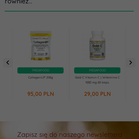
również...
MEGAFOOD
MEGAFOOD
CollagenUP 206g
Gold C Vitamin C | Witamina C
Omeg
1000 mg 60 kaps.
E
95,
00
PLN
29,
00
PLN
Zapisz się do naszego newslettera