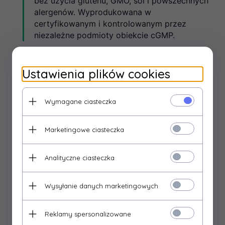
bez użycia glutenu, GMO, soi i powszechnych
alergenów. Wyprodukowana w
certyfikowanym i kontrolowanym przez
niezależne podmioty obiekcie cGMP.
Zawartość Składników w Porcji Dziennej
Ustawienia plików cookies
W porcji
Składnik
Forma /
%
(3
Wymagane ciasteczka
Aktywny
Matryca
RWS*
tabletki)
Marketingowe ciasteczka
Hydrolizowane
Pochodzenie
3 g
peptydy
wołowe (Typ
(3000
**
kolagenu
I i III)
mg)
Analityczne ciasteczka
L-
Wysyłanie danych marketingowych
Witamina C
askorbinian
30 mg
38%
wapnia
Reklamy spersonalizowane
Składnik