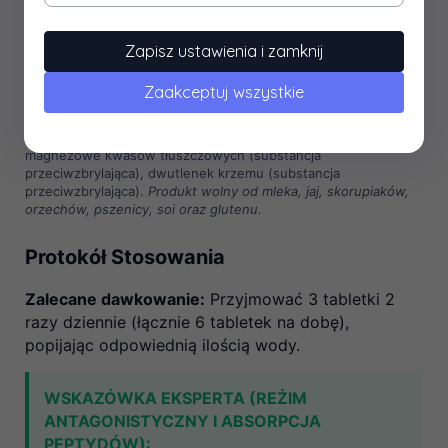
Sód
10 mg
**
mineralny
Zapisz ustawienia i zamknij
*RWS – Referencyjna Wartość Spożycia dla przeciętnej osoby
dorosłej. ** Dobowa Wartość Spożycia nie została ustalona.
Zaakceptuj wszystkie
Pełny skład (malejąco):
Hydrolizowane peptydy kolagenowe
wołowe, L-askorbinian wapnia (witamina C), sód, sole
magnezowe kwasów tłuszczowych (substancja
przeciwzbrylająca), dwutlenek krzemu (substancja
przeciwzbrylająca).
Produkt wolny od mleka, jaj, skorupiaków,
orzechów, pszenicy, soi oraz glutenu.
Protokół Stosowania
Zalecane dawkowanie:
Przyjmować 3 tabletki 2
razy dziennie (łącznie 6 tabletek na dobę),
popijając odpowiednią ilością wody.
WSKAZÓWKA EKSPERTA (REŻIM
ANTAGONISTYCZNY I ABSORPCJA
PEPTYDÓW):