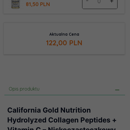
dla
81,
50
PLN
produktu
11569
122,
00
PLN
Opis produktu
California Gold Nutrition
Hydrolyzed Collagen Peptides +
Vitamin C – Niskocząsteczkowy