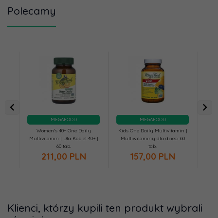
Polecamy
MEGAFOOD
MEGAFOOD
Women's 40+ One Daily
Kids One Daily Multivitamin |
Multivitamin | Dla Kobiet 40+ |
Multiwitaminy dla dzieci 60
Mul
60 tab.
tab.
211,
00
PLN
157,
00
PLN
Klienci, którzy kupili ten produkt wybrali