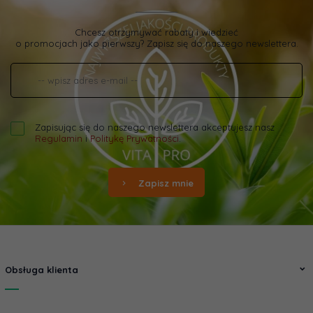
Chcesz otrzymywać rabaty i wiedzieć
o promocjach jako pierwszy? Zapisz się do naszego newslettera.
Zapisując się do naszego newslettera akceptujesz nasz
Regulamin
i
Politykę Prywatności
.
Zapisz mnie
Obsługa klienta