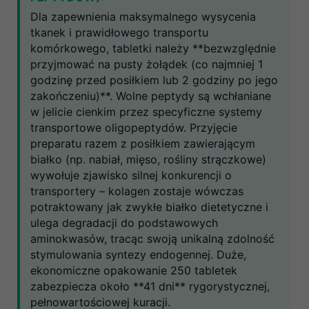
Dla zapewnienia maksymalnego wysycenia
tkanek i prawidłowego transportu
komórkowego, tabletki należy **bezwzględnie
przyjmować na pusty żołądek (co najmniej 1
godzinę przed posiłkiem lub 2 godziny po jego
zakończeniu)**. Wolne peptydy są wchłaniane
w jelicie cienkim przez specyficzne systemy
transportowe oligopeptydów. Przyjęcie
preparatu razem z posiłkiem zawierającym
białko (np. nabiał, mięso, rośliny strączkowe)
wywołuje zjawisko silnej konkurencji o
transportery – kolagen zostaje wówczas
potraktowany jak zwykłe białko dietetyczne i
ulega degradacji do podstawowych
aminokwasów, tracąc swoją unikalną zdolność
stymulowania syntezy endogennej. Duże,
ekonomiczne opakowanie 250 tabletek
zabezpiecza około **41 dni** rygorystycznej,
pełnowartościowej kuracji.