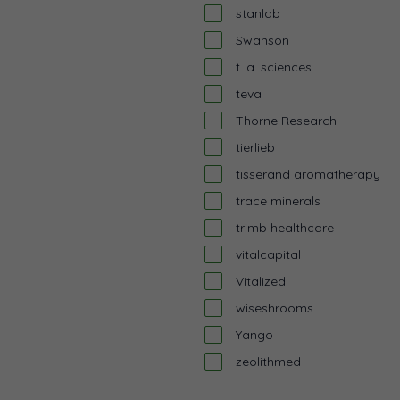
stanlab
Swanson
t. a. sciences
teva
Thorne Research
tierlieb
tisserand aromatherapy
trace minerals
trimb healthcare
vitalcapital
Vitalized
wiseshrooms
Yango
zeolithmed