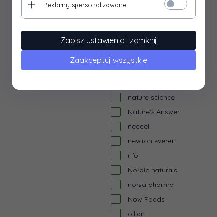
Reklamy spersonalizowane
manuka health
marinex
MegaFood
Zapisz ustawienia i zamknij
Natrol
Zaakceptuj wszystkie
natural factors
natural vitality
nature science
Nature's Answer
neocell
newton everett
nfo
Nordic naturals
norsa pharma
Now Foods
oillan