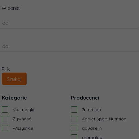
W cenie:
od
do
PLN
Kategorie
Producenci
Kosmetyki
7nutrition
Żywność
Addict Sport Nutrition
Wszystkie
aquaselin
aromalab