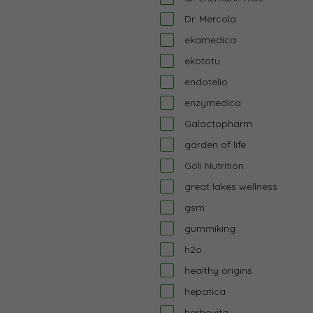
Dr. Mercola
ekamedica
ekototu
endotelio
enzymedica
Galactopharm
garden of life
Goli Nutrition
great lakes wellness
gsm
gummiking
h2o
healthy origins
hepatica
herbovita