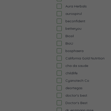
Aura Herbals
aurospirul
beconfident
betteryou
Biosil
BioU
bosphaera
California Gold Nutrition
cha da saude
childlife
Cyanotech Co
deortegas
doctor's best
Doctor's Best
dr. enzmann mse