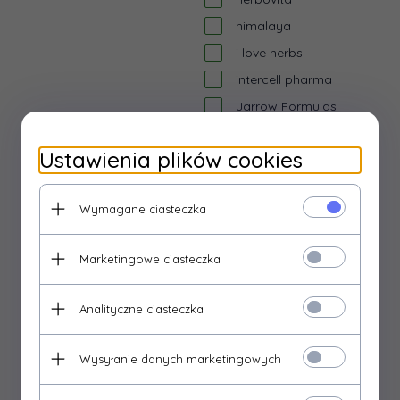
himalaya
i love herbs
intercell pharma
Jarrow Formulas
javia
Ustawienia plików cookies
k&k bio+
Kenay
Wymagane ciasteczka
kiki health
kogen
Marketingowe ciasteczka
Kräuterhaus Sanct
Bernhard
Analityczne ciasteczka
książki
labs212
Wysyłanie danych marketingowych
Life Extension
lov organic