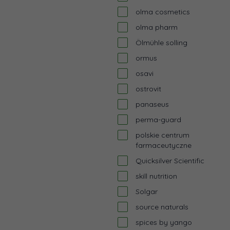
olma cosmetics
olma pharm
Ölmühle solling
ormus
osavi
ostrovit
panaseus
perma-guard
polskie centrum
farmaceutyczne
Quicksilver Scientific
skill nutrition
Solgar
source naturals
spices by yango