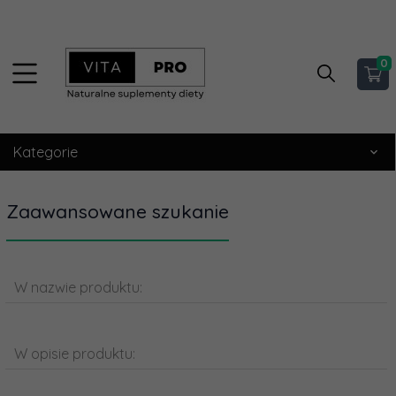
0
Kategorie
Zaawansowane szukanie
W nazwie produktu:
W opisie produktu: